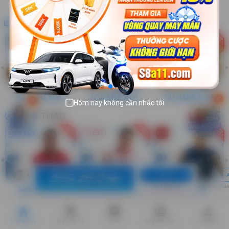
NỔ HŨ
Xem thêm
close
close
Hôm nay không cần nhắc tôi
THỂ THAO
Xem thêm
APP
WEB-
iOS & Android
Thêm vào màn 
BẮN CÁ
Xem thêm
home
shopping_cart
chat
redeem
person
Trang chủ
Mua xổ số
Chat
Khuyến mãi
Cá Nhân